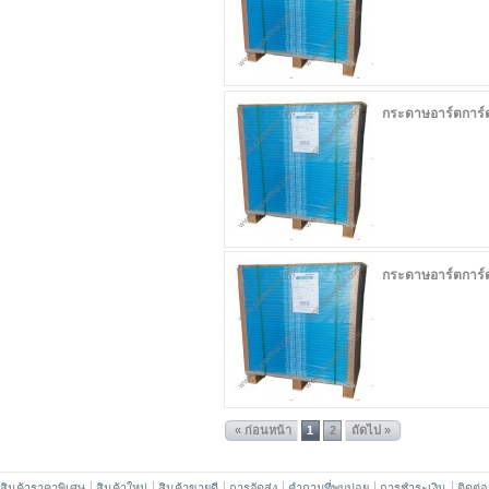
กระดาษอาร์ตการ์
กระดาษอาร์ตการ์
« ก่อนหน้า
1
2
ถัดไป »
สินค้าราคาพิเศษ
สินค้าใหม่
สินค้าขายดี
การจัดส่ง
คำถามที่พบบ่อย
การชำระเงิน
ติดต่